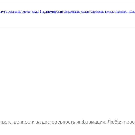
Недвижимость
ьтура
Медицина
Метро
Наука
Образование
Отдых
Отопление
Погода
Политика
Прир
ответственности за достоверность информации. Любая пере