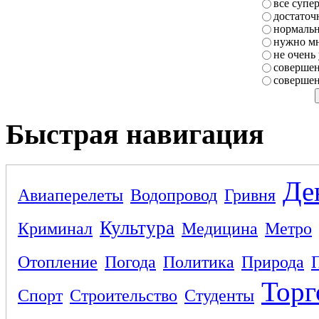
все супе
достаточ
нормаль
нужно мн
не очень
совершен
совершен
Быстрая навигация
Де
Авиаперелеты
Водопровод
Гривня
Культура
Криминал
Медицина
Метро
Отопление
Погода
Политика
Природа
Торг
Спорт
Строительство
Студенты