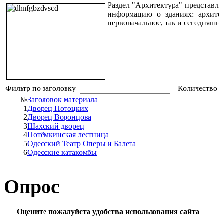
Раздел "Архитектура" представ
информацию о зданиях: архите
первоначальное, так и сегодняшн
Фильтр по заголовку
Количество 
№
Заголовок материала
1
Дворец Потоцких
2
Дворец Воронцова
3
Шахский дворец
4
Потёмкинская лестница
5
Одесский Театр Оперы и Балета
6
Одесские катакомбы
Опрос
Оцените пожалуйста удобства использования сайта