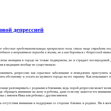
овой депрессией
е одесские представительницы прекрасного пола стали чаще страдать пос
бного и неприятного периода в жизни, но и как бороться с депрессией таког
есятая женщина в городе не только подвержена, но и страдает послеродовой 
тия в медицине вообще не существовало.
инимать депрессию как серьезное заболевание и немедленно приступить к
ь обстановку и уехать из шумного города на его окраину. Как показывает пр
чаще разговаривать с родными и близкими, ведь порой депрессия может возни
е обращать внимание на жену и ребенка, даже если ему кажется что внимани
ка с именем Ника или ребенка с другим именем.
за отсутствия внимания и поддержки со стороны близких и родных. Ни в коем
.