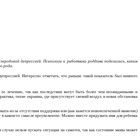
леродовой депрессией. Психологи и работники роддома поделились, каким
о рода.
депрессией. Интересно отметить, что раньше такой показатель был намного
 ее лечению, так как последствия могут быть более чем неожиданными и
актика, тихие окраины, где присутствует свежий воздух и новая обстановка
кать из-за отсутствия поддержки или (как кажется новоиспеченной мамочке)
е в каком-то смысле преувеличено. Можно вместе придумать имя для ребенка
 случае нельзя пускать ситуация на самотек, так как состояние мамы может