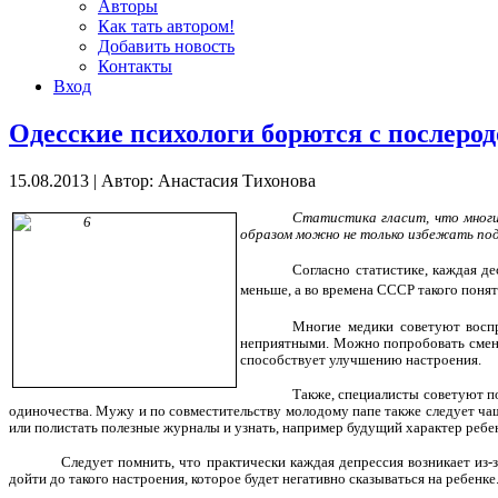
Авторы
Как тать автором!
Добавить новость
Контакты
Вход
Одесские психологи борются с послерод
15.08.2013
|
Автор: Анастасия Тихонова
Статистика гласит, что многи
образом можно не только избежать подо
Согласно статистике, каждая д
меньше, а во времена СССР такого поня
Многие медики советуют воспр
неприятными. Можно попробовать сменит
способствует улучшению настроения.
Также, специалисты советуют по
одиночества. Мужу и по совместительству молодому папе также следует чащ
или полистать полезные журналы и узнать, например будущий характер ребен
Следует помнить, что практически каждая депрессия возникает из-
дойти до такого настроения, которое будет негативно сказываться на ребенке