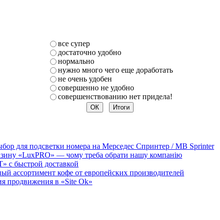
все супер
достаточно удобно
нормально
нужно много чего еще доработать
не очень удобен
совершенно не удобно
совершенствованию нет придела!
бор для подсветки номера на Мерседес Спринтер / MB Sprinter
агазину «LuxPRO» — чому треба обрати нашу компанію
T» с быстрой доставкой
мный ассортимент кофе от европейских производителей
 продвижения в «Site Ok‎»