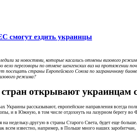
ЕС смогут ездить украинцы
следили за новостями, которые касались отмены визового режи
о вело переговоры по отмене шенгенских виз на протяжении поч
ут посещать страны Европейского Союза по заграничному биоме
визового режима?
 стран открывают украинцам 
вах Украины рассказывают, европейские направления всегда пол
опы, и в Южную, в том числе отдохнуть на лазурном берегу во 
 на недельку-другую в страны Старого Света, будет еще больше.
ак всем известно, например, в Польше много наших заробитчан, 