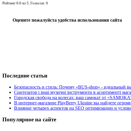
Рейтинг
0.0
из
5
. Голосов:
0
Оцените пожалуйста удобства использования сайта
Последние статьи
Безопасность и стиль: Почему «BUS-shop» - идеальный вы
Синтезатор і інші музичні інструменти в асортименті м
Городская свобода на колесах: ваш самокат от «SAMOKA
В интернет-магазине PlayBerry Ukraine вы найдете огро
Влияние четырех аспектов на SEO оптимизацию и условия
Популярное на сайте